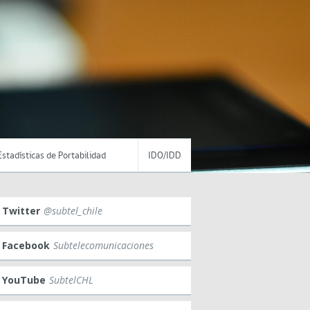
Estadísticas de Portabilidad
IDO/IDD
Twitter
@subtel_chile
Facebook
Subtelecomunicaciones
YouTube
SubtelCHL