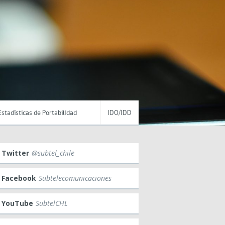
Estadísticas de Portabilidad
IDO/IDD
Twitter
@subtel_chile
Facebook
Subtelecomunicaciones
YouTube
SubtelCHL