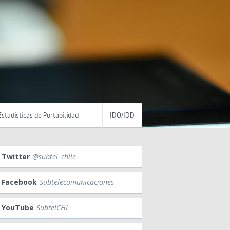
Estadísticas de Portabilidad
IDO/IDD
Twitter
@subtel_chile
Facebook
Subtelecomunicaciones
YouTube
SubtelCHL