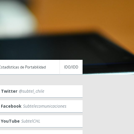
Estadísticas de Portabilidad
IDO/IDD
Twitter
@subtel_chile
Facebook
Subtelecomunicaciones
YouTube
SubtelCHL