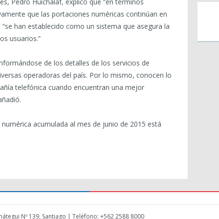
es, Pedro Huichalaf, explicó que “en términos
evamente que las portaciones numéricas continúan en
ue “se han establecido como un sistema que asegura la
los usuarios.”
nformándose de los detalles de los servicios de
iversas operadoras del país. Por lo mismo, conocen lo
pañía telefónica cuando encuentran una mejor
añadió.
ad numérica acumulada al mes de junio de 2015 está
átegui Nº 139, Santiago | Teléfono: +562 2588 8000