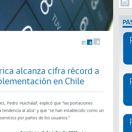
a
a
a
ica alcanza cifra récord a
plementación en Chile
s, Pedro Huichalaf, explicó que “las portaciones
 tendencia al alza” y que “se han establecido como un
servicios por partes de los usuarios.”