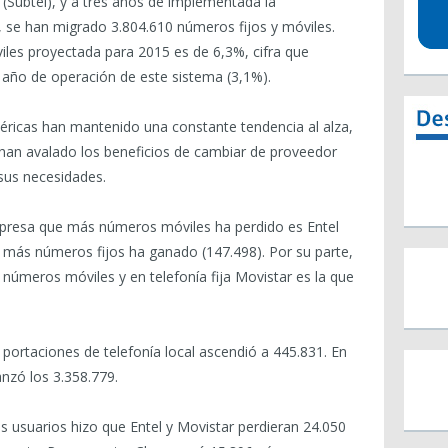
(Subtel), y a tres años de implementada la
, se han migrado 3.804.610 números fijos y móviles.
iles proyectada para 2015 es de 6,3%, cifra que
r año de operación de este sistema (3,1%).
méricas han mantenido una constante tendencia al alza,
 han avalado los beneficios de cambiar de proveedor
 sus necesidades.
empresa que más números móviles ha perdido es Entel
ue más números fijos ha ganado (147.498). Por su parte,
números móviles y en telefonía fija Movistar es la que
 portaciones de telefonía local ascendió a 445.831. En
anzó los 3.358.779.
os usuarios hizo que Entel y Movistar perdieran 24.050