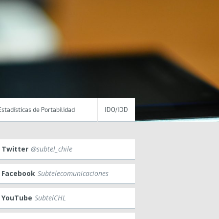
Estadísticas de Portabilidad
IDO/IDD
Twitter
@subtel_chile
Facebook
Subtelecomunicaciones
YouTube
SubtelCHL