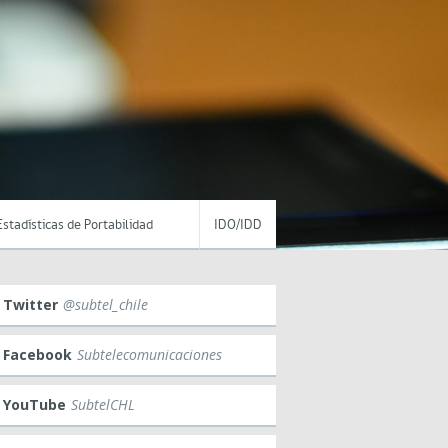
Estadísticas de Portabilidad
IDO/IDD
Twitter
@subtel_chile
Facebook
Subtelecomunicaciones
YouTube
SubtelCHL