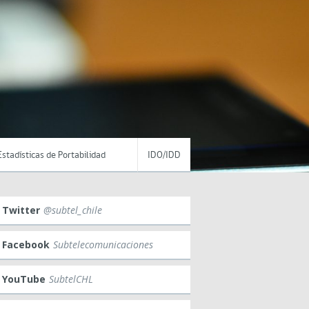
Estadísticas de Portabilidad
IDO/IDD
Twitter
@subtel_chile
Facebook
Subtelecomunicaciones
YouTube
SubtelCHL